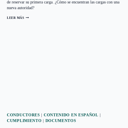
de reservar su primera carga. ¿Cómo se encuentran las cargas con una
nueva autoridad?
LEER MÁS
CÓMO
ENCONTRAR
CARGAS
PARA
UNA
NUEVA
EMPRESA
DE
CAMIONES
CONDUCTORES
|
CONTENIDO EN ESPAÑOL
|
CUMPLIMIENTO
|
DOCUMENTOS