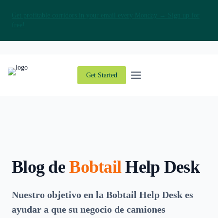
Get profitable corridors in your email every Monday → Sign up for
free!
Saltar
al
contenido
Get Started
Blog de
Bobtail
Help Desk
Nuestro objetivo en la Bobtail Help Desk es
ayudar a que su negocio de camiones